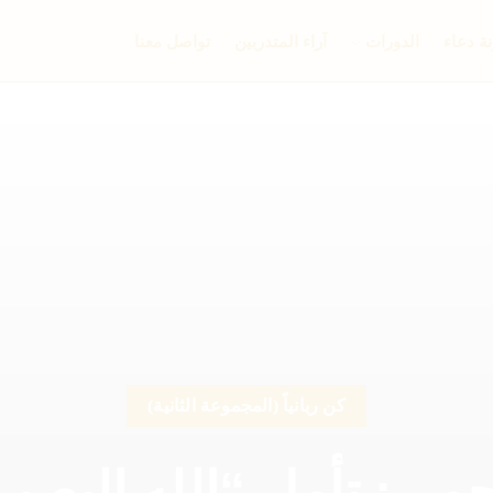
ة دعاء
الدورات
آراء المتدربين
تواصل معنا
كن ربانياً (المجموعة الثانية)
مي: تأمل “الله البصير