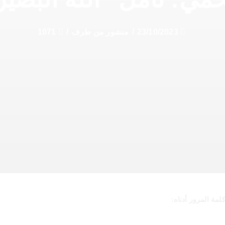
23/10/2023
/
منشور من طرف
/
1071
مة المرور أدناه: