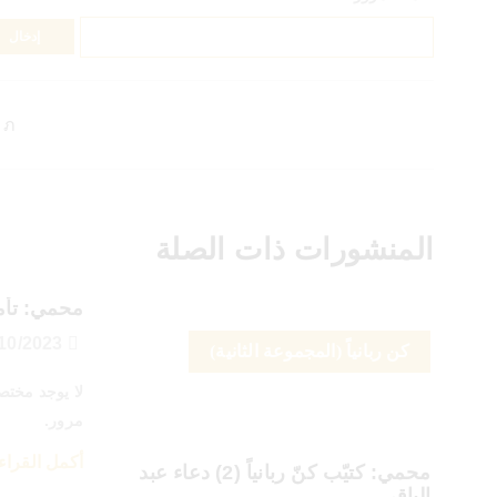
المنشورات ذات الصلة
محمي: تأم
23/10/2023
كن ربانياً (المجموعة الثانية)
لا يوجد مختص
مرور.
أكمل القراء
محمي: كتيّب كنّ ربانياً (2) دعاء عبد
الباقي..