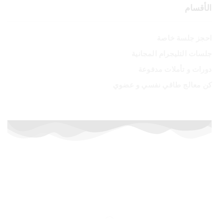
الأقسام
احجز جلسة خاصة
جلسات التليجرام المجانية
دورات و تأملات مدفوعة
كن معالج طاقي نفسي و عضوي
أسعار خاصة لفترة محدودة
إشترك الآن في الدورات المدفوعة