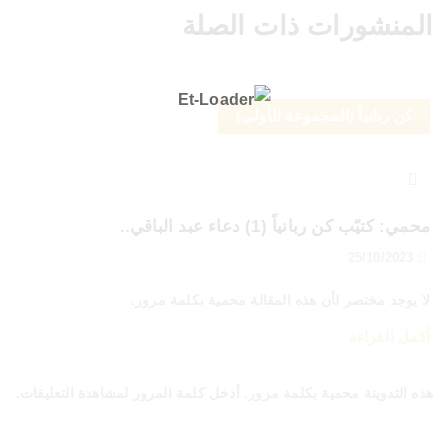
المنشورات ذات الصلة
كن ربانياً (المجموعة الأولى)
محمي: كتيّب كن ربانياً (1) دعاء عبد الباقي..
25/10/2023
لا يوجد مختصر لأن هذه المقالة محمية بكلمة مرور.
أكمل القراءة
هذه التدوينة محمية بكلمة مرور. أدخل كلمة المرور لمشاهدة التعليقات.