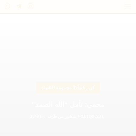
كن ربانياً (المجموعة الثانية)
محمي: تأمل “الله الصمد”
23/10/2023
/
منشور من طرف
/
1049