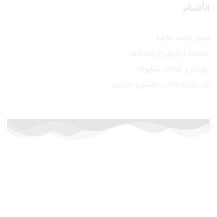
الأقسام
احجز جلسة خاصة
جلسات التليجرام المجانية
دورات و تأملات مدفوعة
كن معالج طاقي نفسي و عضوي
أسعار خاصة لفترة محدودة
إشترك الآن في الدورات المدفوعة