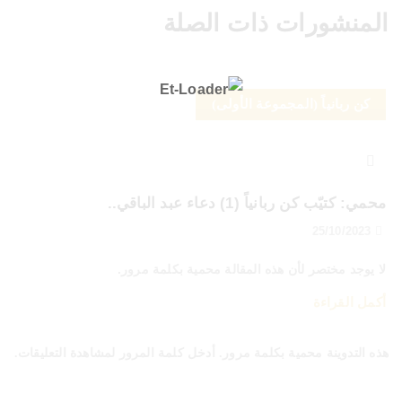
المنشورات ذات الصلة
كن ربانياً (المجموعة الأولى)
محمي: كتيّب كن ربانياً (1) دعاء عبد الباقي..
25/10/2023
لا يوجد مختصر لأن هذه المقالة محمية بكلمة مرور.
أكمل القراءة
هذه التدوينة محمية بكلمة مرور. أدخل كلمة المرور لمشاهدة التعليقات.