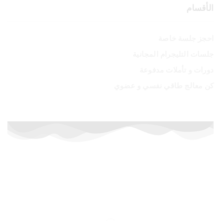
الأقسام
احجز جلسة خاصة
جلسات التليجرام المجانية
دورات و تأملات مدفوعة
كن معالج طاقي نفسي و عضوي
أسعار خاصة لفترة محدودة
إشترك الآن في الدورات المدفوعة