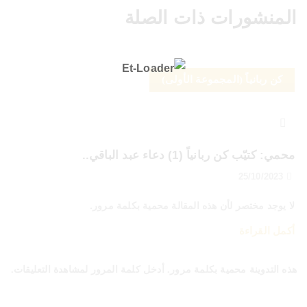
المنشورات ذات الصلة
كن ربانياً (المجموعة الأولى)
محمي: كتيّب كن ربانياً (1) دعاء عبد الباقي..
25/10/2023
لا يوجد مختصر لأن هذه المقالة محمية بكلمة مرور.
أكمل القراءة
هذه التدوينة محمية بكلمة مرور. أدخل كلمة المرور لمشاهدة التعليقات.