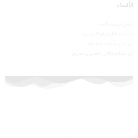
الأقسام
احجز جلسة خاصة
جلسات التليجرام المجانية
دورات و تأملات مدفوعة
كن معالج طاقي نفسي و عضوي
أسعار خاصة لفترة محدودة
إشترك الآن في الدورات المدفوعة