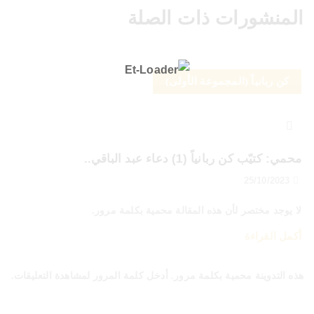
المنشورات ذات الصلة
كن ربانياً (المجموعة الأولى)
محمي: كتيّب كن ربانياً (1) دعاء عبد الباقي..
25/10/2023
لا يوجد مختصر لأن هذه المقالة محمية بكلمة مرور.
أكمل القراءة
هذه التدوينة محمية بكلمة مرور. أدخل كلمة المرور لمشاهدة التعليقات.