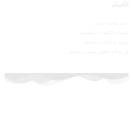
الأقسام
احجز جلسة خاصة
جلسات التليجرام المجانية
دورات و تأملات مدفوعة
كن معالج طاقي نفسي و عضوي
أسعار خاصة لفترة محدودة
إشترك الآن في الدورات المدفوعة