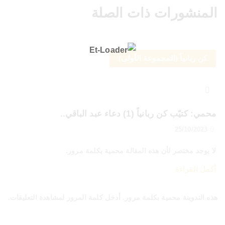
المنشورات ذات الصلة
كن ربانياً (المجموعة الأولى)
محمي: كتيّب كن ربانياً (1) دعاء عبد الباقي..
25/10/2023
لا يوجد مختصر لأن هذه المقالة محمية بكلمة مرور.
أكمل القراءة
هذه التدوينة محمية بكلمة مرور. أدخل كلمة المرور لمشاهدة التعليقات.