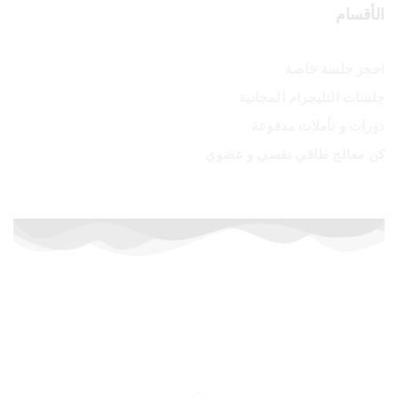
الأقسام
احجز جلسة خاصة
جلسات التليجرام المجانية
دورات و تأملات مدفوعة
كن معالج طاقي نفسي و عضوي
أسعار خاصة لفترة محدودة
إشترك الآن في الدورات المدفوعة