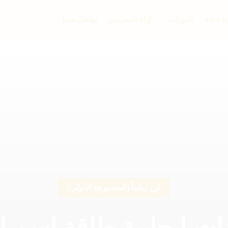
ة دعاء
الدورات
آراء المتدربين
تواصل معنا
كن ربانياً (المجموعة الأولى)
ت إيجابية طاقة اسم ال