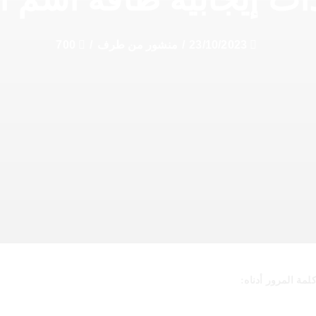
23/10/2023
/
منشور من طرف
/
700
مة المرور أدناه: