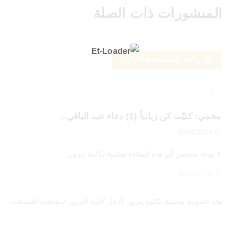
المنشورات ذات الصلة
كن ربانياً (المجموعة الأولى)
محمي: كتيّب كن ربانياً (1) دعاء عبد الباقي..
25/10/2023
لا يوجد مختصر لأن هذه المقالة محمية بكلمة مرور.
أكمل القراءة
هذه التدوينة محمية بكلمة مرور. أدخل كلمة المرور لمشاهدة التعليقات.