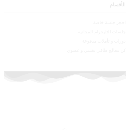
الأقسام
احجز جلسة خاصة
جلسات التليجرام المجانية
دورات و تأملات مدفوعة
كن معالج طاقي نفسي و عضوي
أسعار خاصة لفترة محدودة
إشترك الآن في الدورات المدفوعة