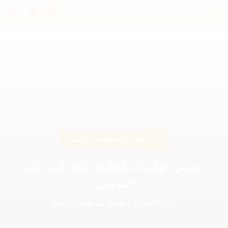
كن ربانياً (المجموعة الأولى)
محمي: توكيدات إيجابية طاقة اسم الله
“القدوس”
23/10/2023
/
منشور من طرف
/
816