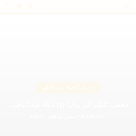
كن ربانياً (المجموعة الأولى)
محمي: كتيّب كن ربانياً (1) دعاء عبد الباقي..
25/10/2023
/
منشور من طرف
/
1299