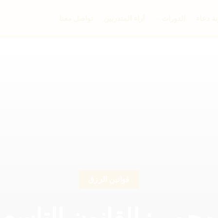
ة دعاء
الدورات
آراء المتدربين
تواصل معنا
قوانين الرزق
محمي: القانون التاسع