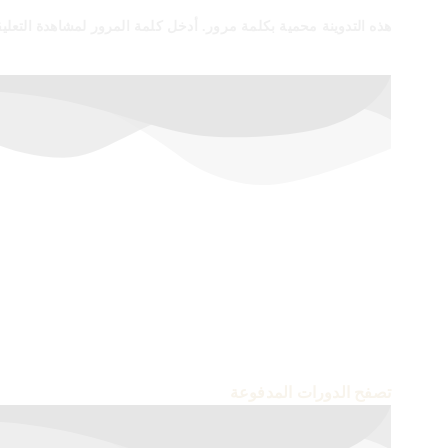
هذه التدوينة محمية بكلمة مرور. أدخل كلمة المرور لمشاهدة التعلي
أسعار خاصة لفترة محدودة
إشترك الآن في الدورات المدفوعة
تصفح الدورات المدفوعة