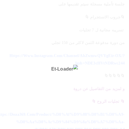
جلسة تأملية مسجلة سيتم تقديمها على
🌀جروب الانستجرام 🌀
تسريبه مجانية ل 7 تجليات
من دورة مدفوعة الثمن لاكثر من 150 تجلي
Https://www.instagram.com/channel/AbZwmwQVYgEir-OX/?
Igsh=NDE3cHVtNDRwc244
🌀🌀🌀🌀🌀
و لمزيد من التفاصيل عن دروة
🌀 تجليات الروح 🌀
ttps://doaa369.com/product/%d8%af%d9%88%d8%b1%d8%a9-
%d8%aa%d8%ac%d9%84%d9%8a%d8%a7%d8%aa-