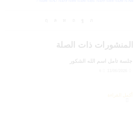
%d8%a7%d9%84%d8%b1%d9%88%d8%ad/
المنشورات ذات الصلة
جلسة تأمل اسم الله الشكور
0
11/06/2026
أكمل القراءة