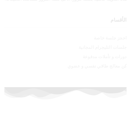
الأقسام
احجز جلسة خاصة
جلسات التليجرام المجانية
دورات و تأملات مدفوعة
كن معالج طاقي نفسي و عضوي
أسعار خاصة لفترة محدودة
إشترك الآن في الدورات المدفوعة