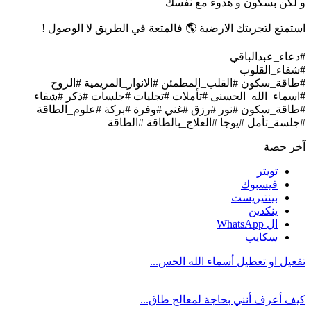
و لكن بسكون و هدوء مع نفسك
استمتع لتجربتك الارضية 🌎 فالمتعة في الطريق لا الوصول !
#دعاء_عبدالباقي
#شفاء_القلوب
#طاقة_سكون #القلب_المطمئن #الانوار_المريمية #الروح
#اسماء_الله_الحسنى #تأملات #تجليات #جلسات #ذكر #شفاء
#طاقة_سكون #نور #رزق #غني #وفرة #بركة #علوم_الطاقة
#جلسة_تأمل #يوجا #العلاج_بالطاقة #الطاقة
آخر حصة
تويتر
فيسبوك
بينتيريست
ينكدين
ال WhatsApp
سكايب
تفعيل او تعطيل أسماء الله الحس...
كيف أعرف أنني بحاجة لمعالج طاق...