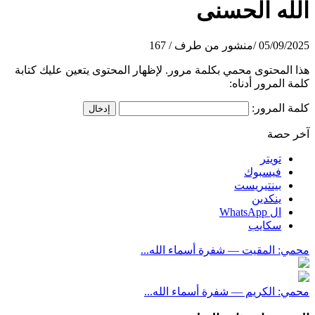
الله الحسنى
05/09/2025
/
منشور من طرف
/
167
هذا المحتوى محمي بكلمة مرور. لإظهار المحتوى يتعين عليك كتابة
كلمة المرور أدناه:
كلمة المرور:
آخر حصة
تويتر
فيسبوك
بينتيريست
ينكدين
ال WhatsApp
سكايب
محمي: المقيت — شفرة أسماء الله...
محمي: الكريم — شفرة أسماء الله...