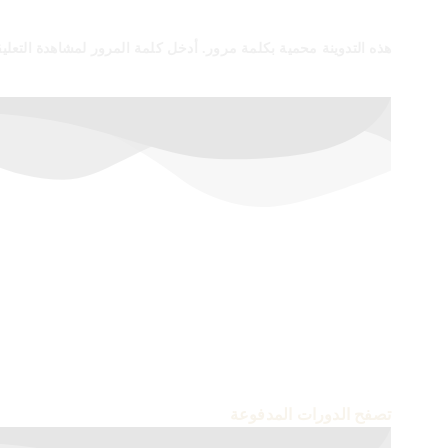
هذه التدوينة محمية بكلمة مرور. أدخل كلمة المرور لمشاهدة التعلي
أسعار خاصة لفترة محدودة
إشترك الآن في الدورات المدفوعة
تصفح الدورات المدفوعة