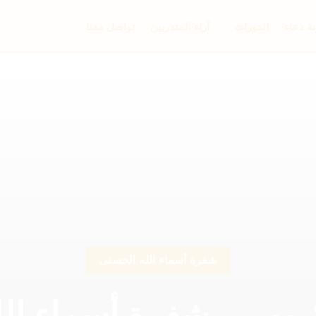
ة دعاء
الدورات
آراء المتدربين
تواصل معنا
شفرة أسماء الله الحسنى
ريم — شفرة أسماء الل