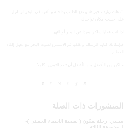
٦/ هات رغيف خبز 🥠 و ضع الطلب بداخله و ألقيه في البحر او النيل
علي حسب مكان تواجدك
اذا انت فعليا ساكن بعيدا عن البحر أو النهر
فبإمكانك كتابة الرسالة و غلقها ثم الاستماع لصوت البحر مع تخيل إلقاء
الخطاب
و لكن من الأفضل من الأفضل أن تنفذ التمرين كاملا
المنشورات ذات الصلة
محمي: رحلة سكون ( بصحبة الأسماء الحسنى )-
المجموعة الثالثة