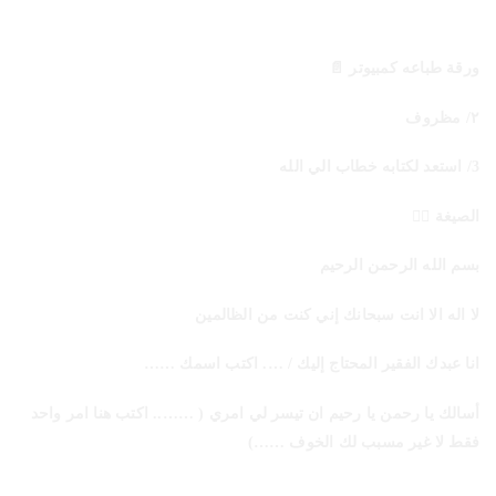
ورقة طباعه كمبيوتر 📄
٢/ مظروف
3/ استعد لكتابه خطاب الي الله
الصيغة 👇🏻
بسم الله الرحمن الرحيم
لا اله الا انت سبحانك إني كنت من الظالمين
انا عبدك الفقير المحتاج إليك / …. اكتب اسمك ……
أسالك يا رحمن يا رحيم ان تيسر لي امري ( …….. اكتب هنا امر واحد
فقط لا غير مسبب لك الخوف ……)