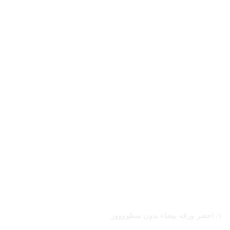
١/ احضر ورقه بيضاء بدون سطوووور